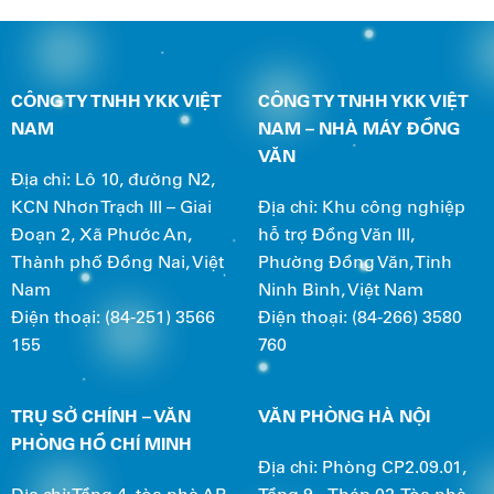
CÔNG TY TNHH YKK VIỆT
CÔNG TY TNHH YKK VIỆT
NAM
NAM – NHÀ MÁY ĐỒNG
VĂN
Địa chỉ: Lô 10, đường N2,
KCN Nhơn Trạch III – Giai
Địa chỉ: Khu công nghiệp
Đoạn 2, Xã Phước An,
hỗ trợ Đồng Văn III,
Thành phố Đồng Nai, Việt
Phường Đồng Văn, Tỉnh
Nam
Ninh Bình, Việt Nam
Điện thoại: (84-251) 3566
Điện thoại: (84-266) 3580
155
760
TRỤ SỞ CHÍNH – VĂN
VĂN PHÒNG HÀ NỘI
PHÒNG HỒ CHÍ MINH
Địa chỉ: Phòng CP2.09.01,