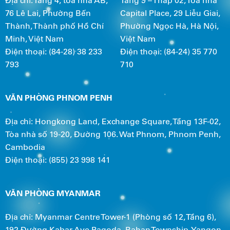
Địa chỉ: Tầng 4, tòa nhà AB,
Tầng 9 – Tháp 02, Tòa nhà
76 Lê Lai, Phường Bến
Capital Place, 29 Liễu Giai,
Thành, Thành phố Hồ Chí
Phường Ngọc Hà, Hà Nội,
Minh, Việt Nam
Việt Nam
Điện thoại: (84-28) 38 233
Điện thoại: (84-24) 35 770
793
710
VĂN PHÒNG PHNOM PENH
Địa chỉ: Hongkong Land, Exchange Square, Tầng 13F-02,
Tòa nhà số 19-20, Đường 106. Wat Phnom, Phnom Penh,
Cambodia
Điện thoại: (855) 23 998 141
VĂN PHÒNG MYANMAR
Địa chỉ: Myanmar Centre Tower-1 (Phòng số 12, Tầng 6),
192 Đường Kabar Aye Pagoda, Bahan Township, Yangon,