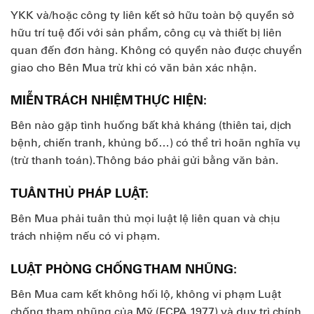
YKK và/hoặc công ty liên kết sở hữu toàn bộ quyền sở
hữu trí tuệ đối với sản phẩm, công cụ và thiết bị liên
quan đến đơn hàng. Không có quyền nào được chuyển
giao cho Bên Mua trừ khi có văn bản xác nhận.
MIỄN TRÁCH NHIỆM THỰC HIỆN:
Bên nào gặp tình huống bất khả kháng (thiên tai, dịch
bệnh, chiến tranh, khủng bố…) có thể trì hoãn nghĩa vụ
(trừ thanh toán). Thông báo phải gửi bằng văn bản.
TUÂN THỦ PHÁP LUẬT:
Bên Mua phải tuân thủ mọi luật lệ liên quan và chịu
trách nhiệm nếu có vi phạm.
LUẬT PHÒNG CHỐNG THAM NHŨNG:
Bên Mua cam kết không hối lộ, không vi phạm Luật
chống tham nhũng của Mỹ (FCPA 1977) và duy trì chính