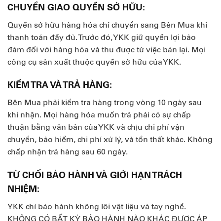
CHUYỂN GIAO QUYỀN SỞ HỮU:
Quyền sở hữu hàng hóa chỉ chuyển sang Bên Mua khi
thanh toán đầy đủ. Trước đó, YKK giữ quyền lợi bảo
đảm đối với hàng hóa và thu được từ việc bán lại. Mọi
công cụ sản xuất thuộc quyền sở hữu của YKK.
KIỂM TRA VÀ TRẢ HÀNG:
Bên Mua phải kiểm tra hàng trong vòng 10 ngày sau
khi nhận. Mọi hàng hóa muốn trả phải có sự chấp
thuận bằng văn bản của YKK và chịu chi phí vận
chuyển, bảo hiểm, chi phí xử lý, và tổn thất khác. Không
chấp nhận trả hàng sau 60 ngày.
TỪ CHỐI BẢO HÀNH VÀ GIỚI HẠN TRÁCH
NHIỆM:
YKK chỉ bảo hành không lỗi vật liệu và tay nghề.
KHÔNG CÓ BẤT KỲ BẢO HÀNH NÀO KHÁC ĐƯỢC ÁP