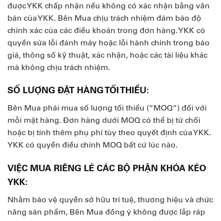
được YKK chấp nhận nếu không có xác nhận bằng văn
bản của YKK. Bên Mua chịu trách nhiệm đảm bảo độ
chính xác của các điều khoản trong đơn hàng. YKK có
quyền sửa lỗi đánh máy hoặc lỗi hành chính trong báo
giá, thông số kỹ thuật, xác nhận, hoặc các tài liệu khác
mà không chịu trách nhiệm.
SỐ LƯỢNG ĐẶT HÀNG TỐI THIỂU:
Bên Mua phải mua số lượng tối thiểu (“MOQ”) đối với
mỗi mặt hàng. Đơn hàng dưới MOQ có thể bị từ chối
hoặc bị tính thêm phụ phí tùy theo quyết định của YKK.
YKK có quyền điều chỉnh MOQ bất cứ lúc nào.
VIỆC MUA RIÊNG LẺ CÁC BỘ PHẬN KHÓA KÉO
YKK:
Nhằm bảo vệ quyền sở hữu trí tuệ, thương hiệu và chức
năng sản phẩm, Bên Mua đồng ý không được lắp ráp