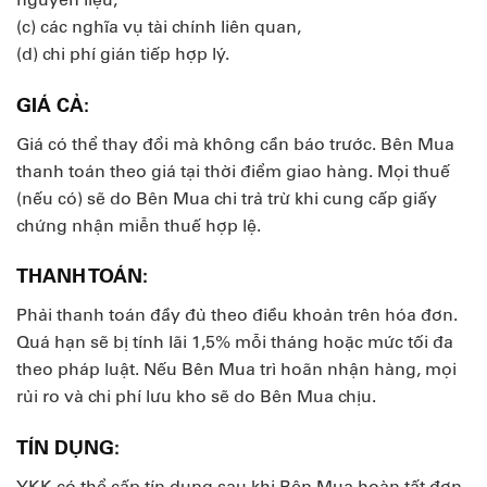
(c) các nghĩa vụ tài chính liên quan,
(d) chi phí gián tiếp hợp lý.
GIÁ CẢ:
Giá có thể thay đổi mà không cần báo trước. Bên Mua
thanh toán theo giá tại thời điểm giao hàng. Mọi thuế
(nếu có) sẽ do Bên Mua chi trả trừ khi cung cấp giấy
chứng nhận miễn thuế hợp lệ.
THANH TOÁN:
Phải thanh toán đầy đủ theo điều khoản trên hóa đơn.
Quá hạn sẽ bị tính lãi 1,5% mỗi tháng hoặc mức tối đa
theo pháp luật. Nếu Bên Mua trì hoãn nhận hàng, mọi
rủi ro và chi phí lưu kho sẽ do Bên Mua chịu.
TÍN DỤNG:
YKK có thể cấp tín dụng sau khi Bên Mua hoàn tất đơn