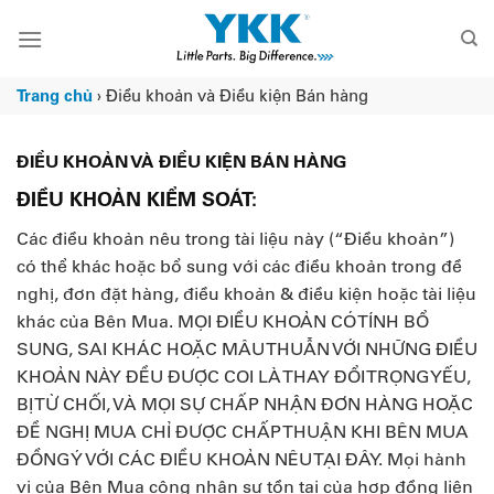
Chuyển
đến
nội
dung
Trang chủ
›
Điều khoản và Điều kiện Bán hàng
ĐIỀU KHOẢN VÀ ĐIỀU KIỆN BÁN HÀNG
ĐIỀU KHOẢN KIỂM SOÁT:
Các điều khoản nêu trong tài liệu này (“Điều khoản”)
có thể khác hoặc bổ sung với các điều khoản trong đề
nghị, đơn đặt hàng, điều khoản & điều kiện hoặc tài liệu
khác của Bên Mua. MỌI ĐIỀU KHOẢN CÓ TÍNH BỔ
SUNG, SAI KHÁC HOẶC MÂU THUẪN VỚI NHỮNG ĐIỀU
KHOẢN NÀY ĐỀU ĐƯỢC COI LÀ THAY ĐỔI TRỌNG YẾU,
BỊ TỪ CHỐI, VÀ MỌI SỰ CHẤP NHẬN ĐƠN HÀNG HOẶC
ĐỀ NGHỊ MUA CHỈ ĐƯỢC CHẤP THUẬN KHI BÊN MUA
ĐỒNG Ý VỚI CÁC ĐIỀU KHOẢN NÊU TẠI ĐÂY. Mọi hành
vi của Bên Mua công nhận sự tồn tại của hợp đồng liên