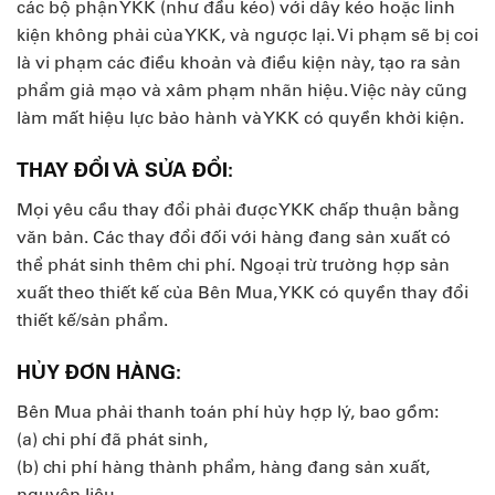
các bộ phận YKK (như đầu kéo) với dây kéo hoặc linh
kiện không phải của YKK, và ngược lại. Vi phạm sẽ bị coi
là vi phạm các điều khoản và điều kiện này, tạo ra sản
phẩm giả mạo và xâm phạm nhãn hiệu. Việc này cũng
làm mất hiệu lực bảo hành và YKK có quyền khởi kiện.
THAY ĐỔI VÀ SỬA ĐỔI:
Mọi yêu cầu thay đổi phải được YKK chấp thuận bằng
văn bản. Các thay đổi đối với hàng đang sản xuất có
thể phát sinh thêm chi phí. Ngoại trừ trường hợp sản
xuất theo thiết kế của Bên Mua, YKK có quyền thay đổi
thiết kế/sản phẩm.
HỦY ĐƠN HÀNG:
Bên Mua phải thanh toán phí hủy hợp lý, bao gồm:
(a) chi phí đã phát sinh,
(b) chi phí hàng thành phẩm, hàng đang sản xuất,
nguyên liệu,