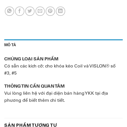
MÔ TẢ
CHỦNG LOẠI SẢN PHẨM
Có sẵn các kích cỡ: cho khóa kéo Coil và VISLON® số
#3, #5
THÔNG TIN CẦN QUAN TÂM
Vui lòng liên hệ với đại diện bán hàng YKK tại địa
phương để biết thêm chi tiết.
SẢN PHẨM TƯƠNG TỰ