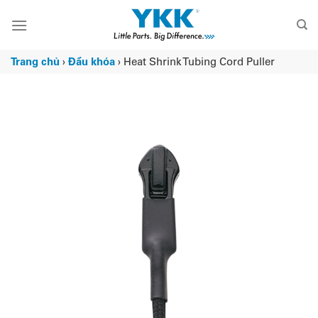
Chuyển
đến
nội
dung
Trang chủ
›
Đầu khóa
›
Heat Shrink Tubing Cord Puller