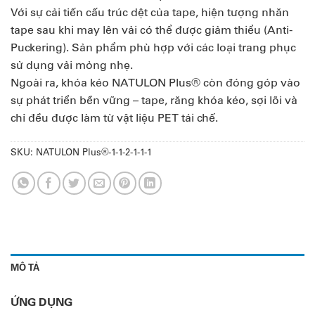
Với sự cải tiến cấu trúc dệt của tape, hiện tượng nhăn
tape sau khi may lên vải có thể được giảm thiểu (Anti-
Puckering). Sản phẩm phù hợp với các loại trang phục
sử dụng vải mỏng nhẹ.
Ngoài ra, khóa kéo NATULON Plus® còn đóng góp vào
sự phát triển bền vững – tape, răng khóa kéo, sợi lõi và
chỉ đều được làm từ vật liệu PET tái chế.
SKU:
NATULON Plus®-1-1-2-1-1-1
MÔ TẢ
ỨNG DỤNG