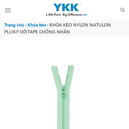
Chuyển
đến
nội
dung
Trang chủ
›
Khóa kéo
›
KHÓA KÉO NYLON NATULON
PLUS® VỚI TAPE CHỐNG NHĂN