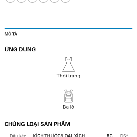
MÔ TẢ
ỨNG DỤNG
Thời trang
Ba lô
CHỦNG LOẠI SẢN PHẨM
Đầu kéo
KÍCH THƯỚC/LOẠI XÍCH
8C
DS*