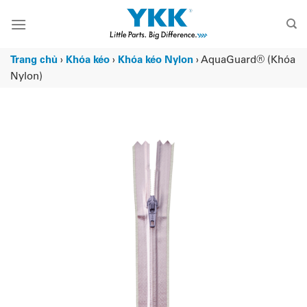
Chuyển
đến
nội
dung
Trang chủ
›
Khóa kéo
›
Khóa kéo Nylon
›
AquaGuard® (Khóa
Nylon)