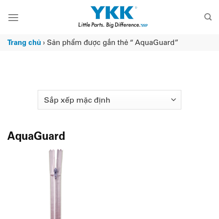
Chuyển
đến
nội
dung
Trang chủ
›
Sản phẩm được gắn thẻ “ AquaGuard”
AquaGuard