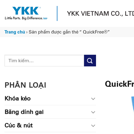
Chuyển
đến
nội
dung
Trang chủ
›
Sản phẩm được gắn thẻ “ QuickFree®”
Tìm
kiếm:
QuickF
PHÂN LOẠI
Khóa kéo
Băng dính gai
Cúc & nút