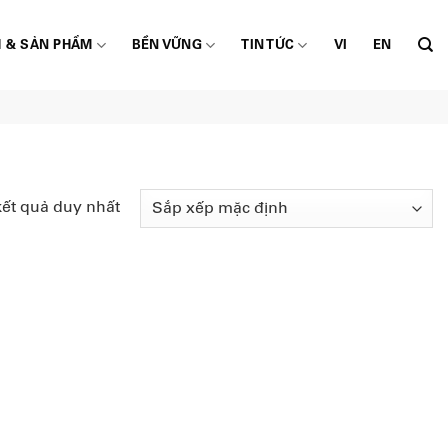
 & SẢN PHẨM
BỀN VỮNG
TIN TỨC
VI
EN
kết quả duy nhất