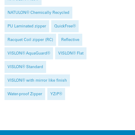
NATULON® Chemically Recycled
PU Laminated zipper
QuickFree®
Racquet Coil zipper (RC)
Reflective
VISLON® AquaGuard®
VISLON® Flat
VISLON® Standard
VISLON® with mirror like finish
Water-proof Zipper
YZiP®