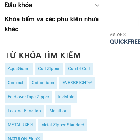
Đầu khóa
Khóa bấm và các phụ kiện nhựa
khác
VISLON®
QUICKFRE
TỪ KHÓA TÌM KIẾM
AquaGuard
Coil Zipper
Combi Coil
Conceal
Cotton tape
EVERBRIGHT®
Fold-over Tape Zipper
Invisible
Locking Function
Metallion
METALUXE®
Metal Zipper Standard
NATULON Plus®