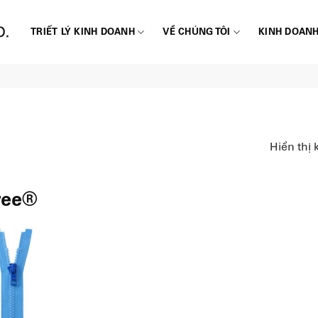
TRIẾT LÝ KINH DOANH
VỀ CHÚNG TÔI
KINH DOANH
Hiển thị 
ree®