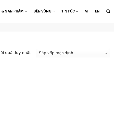
 & SẢN PHẨM
BỀN VỮNG
TIN TỨC
VI
EN
kết quả duy nhất