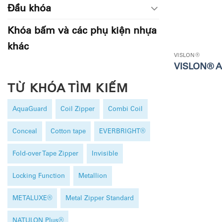
Đầu khóa
Khóa bấm và các phụ kiện nhựa
khác
VISLON®
VISLON® 
TỪ KHÓA TÌM KIẾM
AquaGuard
Coil Zipper
Combi Coil
Conceal
Cotton tape
EVERBRIGHT®
Fold-over Tape Zipper
Invisible
Locking Function
Metallion
METALUXE®
Metal Zipper Standard
NATULON Plus®