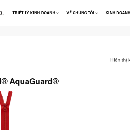
TRIẾT LÝ KINH DOANH
VỀ CHÚNG TÔI
KINH DOANH
Hiển thị 
N® AquaGuard®