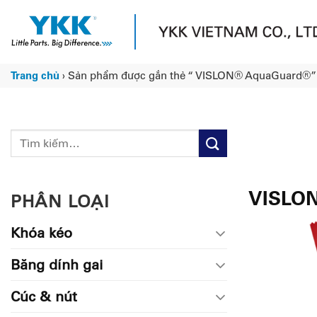
Chuyển
đến
nội
dung
Trang chủ
›
Sản phẩm được gắn thẻ “ VISLON® AquaGuard®”
Tìm
kiếm:
VISLO
PHÂN LOẠI
Khóa kéo
Băng dính gai
Cúc & nút