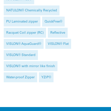
NATULON® Chemically Recycled
PU Laminated zipper
QuickFree®
Racquet Coil zipper (RC)
Reflective
VISLON® AquaGuard®
VISLON® Flat
VISLON® Standard
VISLON® with mirror like finish
Water-proof Zipper
YZiP®