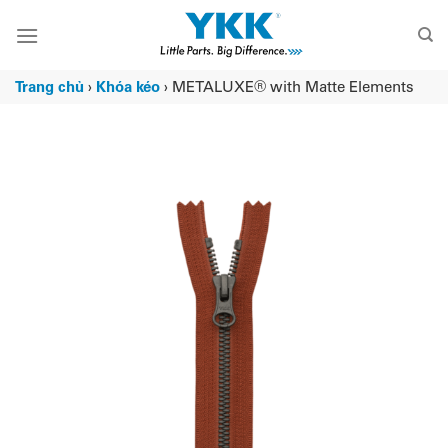
Chuyển
đến
nội
dung
Trang chủ
›
Khóa kéo
›
METALUXE® with Matte Elements