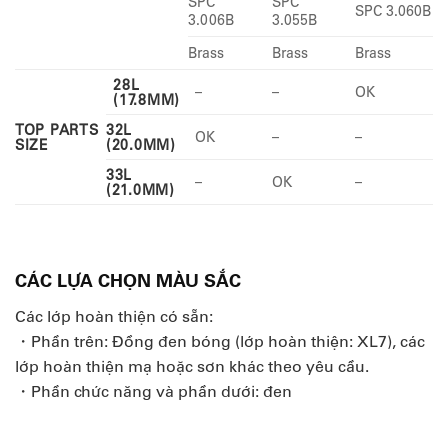
SPC
SPC
SPC 3.060B
3.006B
3.055B
Brass
Brass
Brass
28L
–
–
OK
(17.8MM)
TOP PARTS
32L
OK
–
–
SIZE
(20.0MM)
33L
–
OK
–
(21.0MM)
CÁC LỰA CHỌN MÀU SẮC
Các lớp hoàn thiện có sẵn:
・Phần trên: Đồng đen bóng (lớp hoàn thiện: XL7), các
lớp hoàn thiện mạ hoặc sơn khác theo yêu cầu.
・Phần chức năng và phần dưới: đen