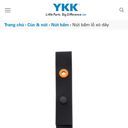
Chuyển
đến
nội
dung
Trang chủ
›
Cúc & nút
›
Nút bấm
›
Nút bấm lỗ xỏ dây