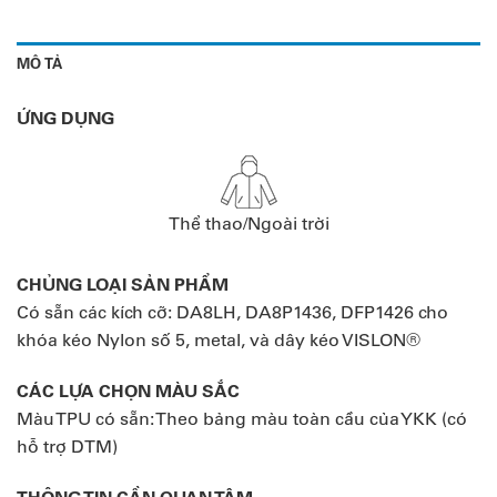
MÔ TẢ
ỨNG DỤNG
Thể thao/Ngoài trời
CHỦNG LOẠI SẢN PHẨM
Có sẵn các kích cỡ: DA8LH, DA8P1436, DFP1426 cho
khóa kéo Nylon số 5, metal, và dây kéo VISLON®
CÁC LỰA CHỌN MÀU SẮC
Màu TPU có sẵn: Theo bảng màu toàn cầu của YKK (có
hỗ trợ DTM)