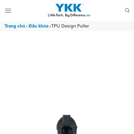
Chuyển
đến
nội
dung
Trang chủ
›
Đầu khóa
›
TPU Design Puller