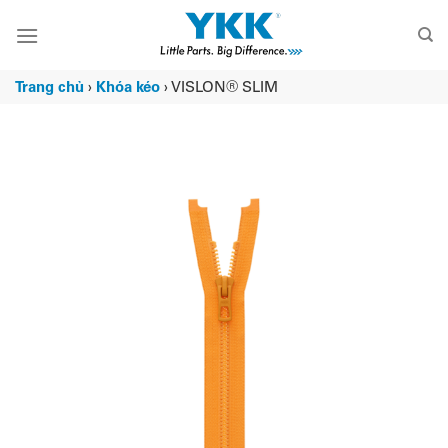
Chuyển
đến
nội
dung
Trang chủ
›
Khóa kéo
›
VISLON® SLIM