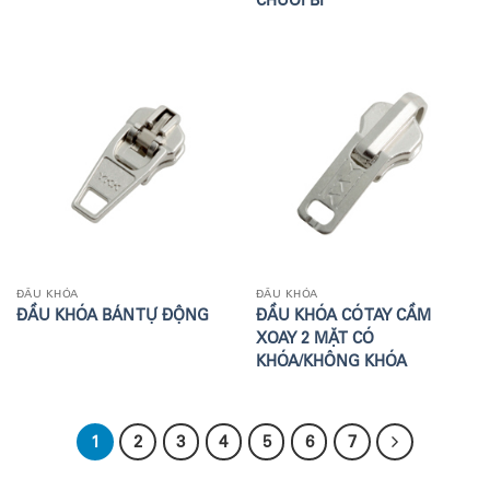
CHUỖI BI
ĐẦU KHÓA
ĐẦU KHÓA
ĐẦU KHÓA BÁN TỰ ĐỘNG
ĐẦU KHÓA CÓ TAY CẦM
XOAY 2 MẶT CÓ
KHÓA/KHÔNG KHÓA
1
2
3
4
5
6
7